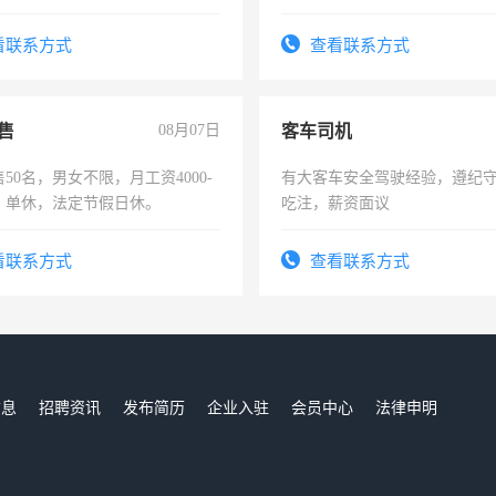
活，不需坐班，适合宝妈、全职
责任心形象端庄，遵纪守法，
。
录，客服要求45岁以下高中以
看联系方式
查看联系方式
懂电脑工作认真，性格开朗有
能力，工程，懂水电维修。
售
08月07日
客车司机
50名，男女不限，月工资4000-
有大客车安全驾驶经验，遵纪
元，单休，法定节假日休。
吃注，薪资面议
看联系方式
查看联系方式
信息
招聘资讯
发布简历
企业入驻
会员中心
法律申明
们