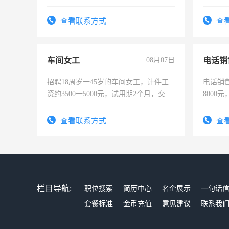
好。薪资：4500-7000元，标准八人间住
时间灵
宿，免费发放劳保用品，两班倒，每月
太太等
查看联系方式
查
25号准时发放工资，工作时间10小时
车间女工
08月07日
电话销
招聘18周岁一45岁的车间女工，计件工
电话销售
资约3500一5000元，试用期2个月，交五
8000
险，有年薪假，年底福利
查看联系方式
查
栏目导航:
职位搜索
简历中心
名企展示
一句话
套餐标准
金币充值
意见建议
联系我