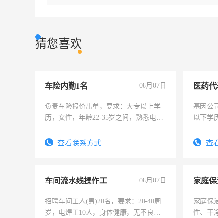
猜您喜欢
车险内勤1名
08月07日
医药代
负责车险报价出单，要求：大专以上学
基因公
历，女性，年龄22-35岁之间，熟悉电脑
以下学历
操作，工作态度认真，具有团队精神，
可，需
试用期1-3个月，转正后交纳五险，
表或者
查看联系方式
查
交五险
车间流水线操作工
08月07日
家庭保
招聘车间工人(男)20名，要求：20-40周
家庭保
岁，电焊工10人，身体健康，无不良嗜
性、干净