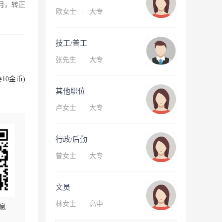
月，转正
欧女士
·
大专
技工/普工
张先生
·
大专
10金币)
其他职位
卢女士
·
大专
行政/后勤
曾女士
·
大专
文员
林女士
·
高中
息